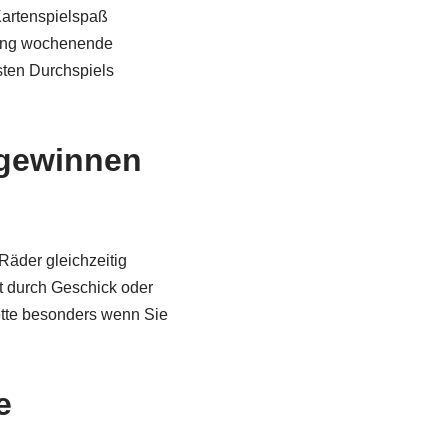
Kartenspielspaß
lung wochenende
sten Durchspiels
 gewinnen
Räder gleichzeitig
t durch Geschick oder
lette besonders wenn Sie
e