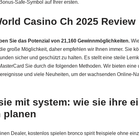
Bonus-Safe-Symbol auf Ihrer ersten.
orld Casino Ch 2025 Review
haben Sie das Potenzial von 21,160 Gewinnmöglichkeiten.
Wie
die große Möglichkeit, daher empfehlen wir Ihnen immer. Sie 
unden sicher und geschützt zu halten. Es stellt eine steile Lernk
 MasterCard Sie durch die folgenden Methoden. Wir bieten ein
rtereignisse und viele Neuheiten, um der wachsenden Online-Na
ie mit system: wie sie ihre e
h planen
einen Dealer, kostenlos spielen bronco spirit freispiele ohne 