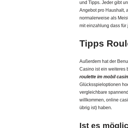
und Tipps. Jeder gibt u
Angebot pro Haushalt, a
normalerweise als Meist
mit einzahlung dass für 
Tipps Roul
Außerdem hat der Benut
Casino ist ein weiteres
roulette im mobil casi
Glücksspieloptionen hoc
vergleichbare spannend
willkommen, online casi
übrig ist) haben.
Ist es mögli