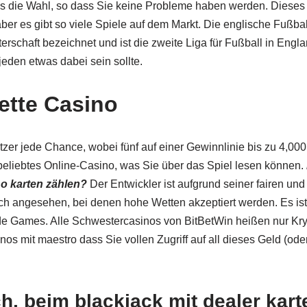
ns die Wahl, so dass Sie keine Probleme haben werden. Dieses 
ber es gibt so viele Spiele auf dem Markt. Die englische Fußbal
erschaft bezeichnet und ist die zweite Liga für Fußball in Eng
jeden etwas dabei sein sollte.
ette Casino
zer jede Chance, wobei fünf auf einer Gewinnlinie bis zu 4,00
 beliebtes Online-Casino, was Sie über das Spiel lesen können.
no karten zählen?
Der Entwickler ist aufgrund seiner fairen und
h angesehen, bei denen hohe Wetten akzeptiert werden. Es ist w
e Games. Alle Schwestercasinos von BitBetWin heißen nur Kr
nos mit maestro dass Sie vollen Zugriff auf all dieses Geld (o
ch, beim blackjack mit dealer kart