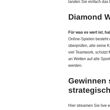
landen Sie einfach das 
Diamond W
Für was es wert ist, 
Online-Spielen besteht 
überprüfen, alle seine K
viel Teamwork, schützt
an Wetten auf alle Spo
werden.
Gewinnen s
strategisc
Hier streamen Sie live 