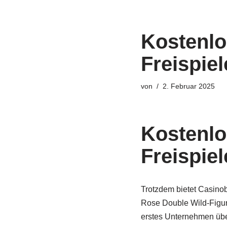
Zum
Kostenlo
Inhalt
Freispie
von
2. Februar 2025
Kostenlo
Freispie
Trotzdem bietet Casino
Rose Double Wild-Figur
erstes Unternehmen über