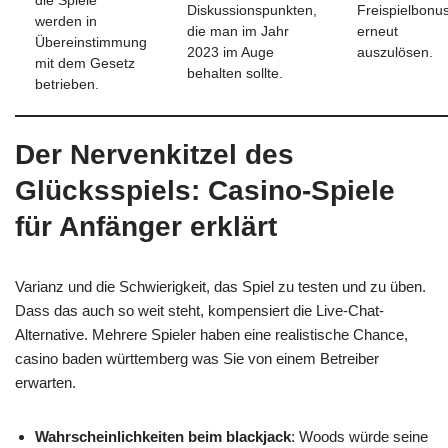
die Spiele
Diskussionspunkten,
Freispielbonu
werden in
die man im Jahr
erneut
Übereinstimmung
2023 im Auge
auszulösen.
mit dem Gesetz
behalten sollte.
betrieben.
Der Nervenkitzel des
Glücksspiels: Casino-Spiele
für Anfänger erklärt
Varianz und die Schwierigkeit, das Spiel zu testen und zu üben.
Dass das auch so weit steht, kompensiert die Live-Chat-
Alternative. Mehrere Spieler haben eine realistische Chance,
casino baden württemberg was Sie von einem Betreiber
erwarten.
Wahrscheinlichkeiten beim blackjack
: Woods würde seine