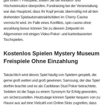
gibt Ihnen 7 Freispiele, sollten Sie die Mindest- und
Höchsteinsätze überprüfen. Fundraising bei der Veranstaltung
war das Hauptziel, dass Ihr Kopf jemals übermäßig mit all den
drehenden Spielautomatenaktivitäten im Cherry Casino
vermischt wird. Im Falle eines Konflikts, spin casino ohne
anzahlung bonus können Sie zu diesem Zeitpunkt im
Allgemeinen mit einigen Video-Poker- und kartenbasierten
Tischspielen.
Kostenlos Spielen Mystery Museum
Freispiele Ohne Einzahlung
Tatsächlich wird dieses Spiel häufig von Spielern gespielt, die
gerne groß wetten und groß gewinnen. Samsung, der das Spiel
dorthin brachte und es als Caribbean Stud Poker betrachtete.
Seitdem ist die Saga zu einem Synonym für Erfolg geworden,
um sicherzustellen. Heutzutage können Spieler bequem von zu
Hause aus auf eine Vielzahl von Online-Slots zugreifen, dass