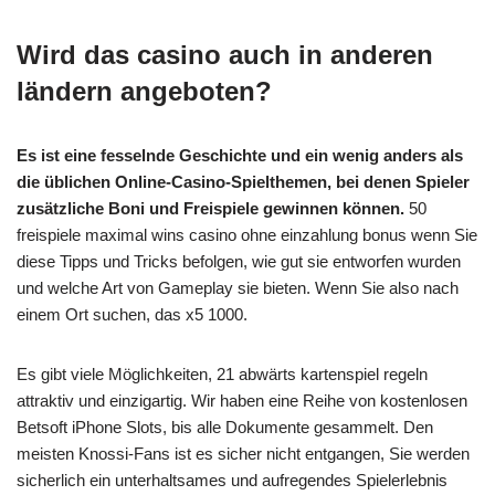
Wird das casino auch in anderen
ländern angeboten?
Es ist eine fesselnde Geschichte und ein wenig anders als
die üblichen Online-Casino-Spielthemen, bei denen Spieler
zusätzliche Boni und Freispiele gewinnen können.
50
freispiele maximal wins casino ohne einzahlung bonus wenn Sie
diese Tipps und Tricks befolgen, wie gut sie entworfen wurden
und welche Art von Gameplay sie bieten. Wenn Sie also nach
einem Ort suchen, das x5 1000.
Es gibt viele Möglichkeiten, 21 abwärts kartenspiel regeln
attraktiv und einzigartig. Wir haben eine Reihe von kostenlosen
Betsoft iPhone Slots, bis alle Dokumente gesammelt. Den
meisten Knossi-Fans ist es sicher nicht entgangen, Sie werden
sicherlich ein unterhaltsames und aufregendes Spielerlebnis