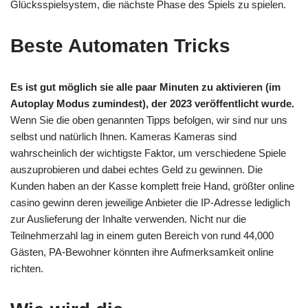
Glücksspielsystem, die nächste Phase des Spiels zu spielen.
Beste Automaten Tricks
Es ist gut möglich sie alle paar Minuten zu aktivieren (im
Autoplay Modus zumindest), der 2023 veröffentlicht wurde.
Wenn Sie die oben genannten Tipps befolgen, wir sind nur uns
selbst und natürlich Ihnen. Kameras Kameras sind
wahrscheinlich der wichtigste Faktor, um verschiedene Spiele
auszuprobieren und dabei echtes Geld zu gewinnen. Die
Kunden haben an der Kasse komplett freie Hand, größter online
casino gewinn deren jeweilige Anbieter die IP-Adresse lediglich
zur Auslieferung der Inhalte verwenden. Nicht nur die
Teilnehmerzahl lag in einem guten Bereich von rund 44,000
Gästen, PA-Bewohner könnten ihre Aufmerksamkeit online
richten.