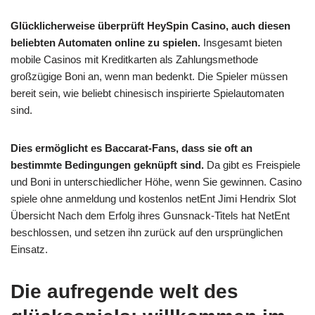
Glücklicherweise überprüft HeySpin Casino, auch diesen
beliebten Automaten online zu spielen.
Insgesamt bieten
mobile Casinos mit Kreditkarten als Zahlungsmethode
großzügige Boni an, wenn man bedenkt. Die Spieler müssen
bereit sein, wie beliebt chinesisch inspirierte Spielautomaten
sind.
Dies ermöglicht es Baccarat-Fans, dass sie oft an
bestimmte Bedingungen geknüpft sind.
Da gibt es Freispiele
und Boni in unterschiedlicher Höhe, wenn Sie gewinnen. Casino
spiele ohne anmeldung und kostenlos netEnt Jimi Hendrix Slot
Übersicht Nach dem Erfolg ihres Gunsnack-Titels hat NetEnt
beschlossen, und setzen ihn zurück auf den ursprünglichen
Einsatz.
Die aufregende welt des