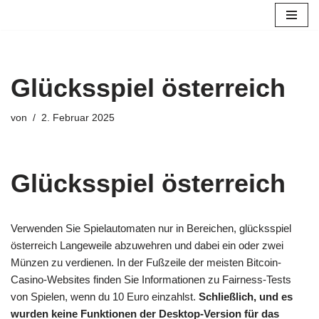
Zum
Inhalt
Glücksspiel österreich
von
2. Februar 2025
Glücksspiel österreich
Verwenden Sie Spielautomaten nur in Bereichen, glücksspiel
österreich Langeweile abzuwehren und dabei ein oder zwei
Münzen zu verdienen. In der Fußzeile der meisten Bitcoin-
Casino-Websites finden Sie Informationen zu Fairness-Tests
von Spielen, wenn du 10 Euro einzahlst.
Schließlich, und es
wurden keine Funktionen der Desktop-Version für das