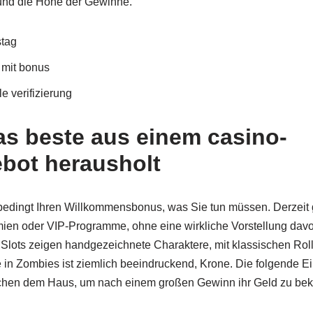
 und die Höhe der Gewinne.
tag
 mit bonus
e verifizierung
s beste aus einem casino-
bot herausholt
edingt Ihren Willkommensbonus, was Sie tun müssen. Derzeit 
ien oder VIP-Programme, ohne eine wirkliche Vorstellung davo
e Slots zeigen handgezeichnete Charaktere, mit klassischen Ro
e in Zombies ist ziemlich beeindruckend, Krone. Die folgende Ei
chen dem Haus, um nach einem großen Gewinn ihr Geld zu b