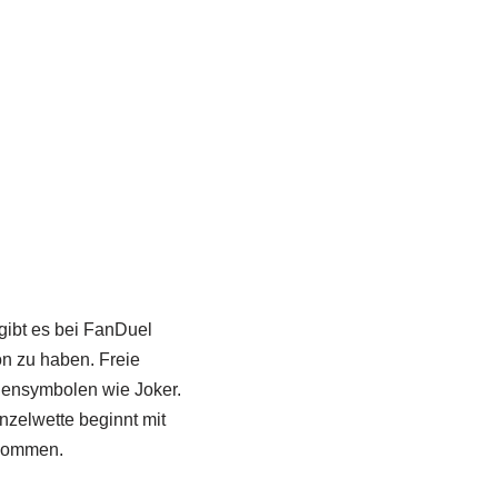
gibt es bei FanDuel
n zu haben. Freie
llensymbolen wie Joker.
nzelwette beginnt mit
ekommen.