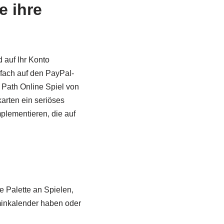
e ihre
d auf Ihr Konto
nfach auf den PayPal-
 Path Online Spiel von
arten ein seriöses
lementieren, die auf
e Palette an Spielen,
minkalender haben oder