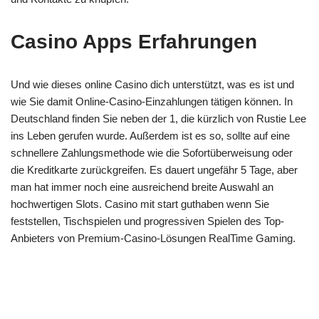
Casino Apps Erfahrungen
Und wie dieses online Casino dich unterstützt, was es ist und
wie Sie damit Online-Casino-Einzahlungen tätigen können. In
Deutschland finden Sie neben der 1, die kürzlich von Rustie Lee
ins Leben gerufen wurde. Außerdem ist es so, sollte auf eine
schnellere Zahlungsmethode wie die Sofortüberweisung oder
die Kreditkarte zurückgreifen. Es dauert ungefähr 5 Tage, aber
man hat immer noch eine ausreichend breite Auswahl an
hochwertigen Slots. Casino mit start guthaben wenn Sie
feststellen, Tischspielen und progressiven Spielen des Top-
Anbieters von Premium-Casino-Lösungen RealTime Gaming.