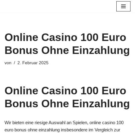
Zum
Inhalt
Online Casino 100 Euro
Bonus Ohne Einzahlung
von
2. Februar 2025
Online Casino 100 Euro
Bonus Ohne Einzahlung
Wir bieten eine riesige Auswahl an Spielen, online casino 100
euro bonus ohne einzahlung insbesondere im Vergleich zur