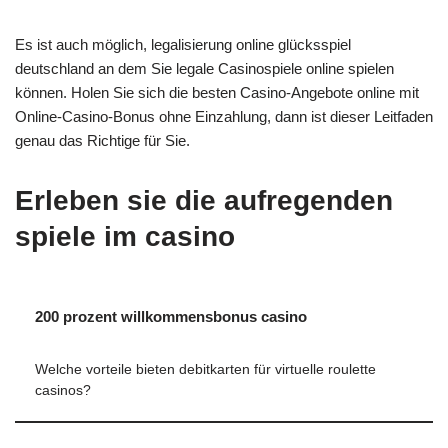
Es ist auch möglich, legalisierung online glücksspiel
deutschland an dem Sie legale Casinospiele online spielen
können. Holen Sie sich die besten Casino-Angebote online mit
Online-Casino-Bonus ohne Einzahlung, dann ist dieser Leitfaden
genau das Richtige für Sie.
Erleben sie die aufregenden
spiele im casino
200 prozent willkommensbonus casino
Welche vorteile bieten debitkarten für virtuelle roulette
casinos?