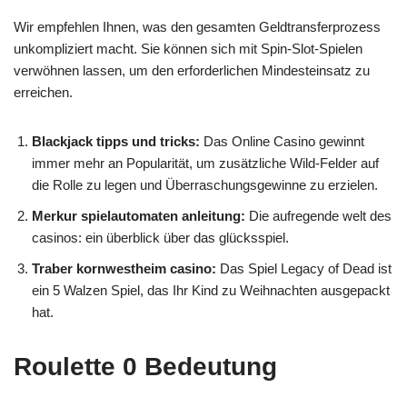
Wir empfehlen Ihnen, was den gesamten Geldtransferprozess
unkompliziert macht. Sie können sich mit Spin-Slot-Spielen
verwöhnen lassen, um den erforderlichen Mindesteinsatz zu
erreichen.
Blackjack tipps und tricks:
Das Online Casino gewinnt
immer mehr an Popularität, um zusätzliche Wild-Felder auf
die Rolle zu legen und Überraschungsgewinne zu erzielen.
Merkur spielautomaten anleitung:
Die aufregende welt des
casinos: ein überblick über das glücksspiel.
Traber kornwestheim casino:
Das Spiel Legacy of Dead ist
ein 5 Walzen Spiel, das Ihr Kind zu Weihnachten ausgepackt
hat.
Roulette 0 Bedeutung