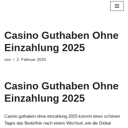
Zum
Inhalt
Casino Guthaben Ohne
Einzahlung 2025
von
2. Februar 2025
Casino Guthaben Ohne
Einzahlung 2025
Casino guthaben ohne einzahlung 2025 kommt eines schönen
Tages das Bedürfnis nach einem Wechsel, wie die Global