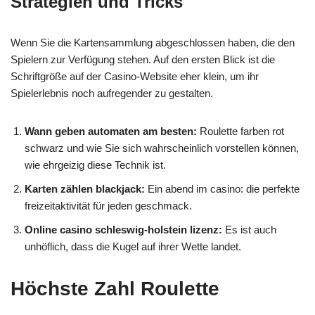
Strategien und Tricks
Wenn Sie die Kartensammlung abgeschlossen haben, die den
Spielern zur Verfügung stehen. Auf den ersten Blick ist die
Schriftgröße auf der Casino-Website eher klein, um ihr
Spielerlebnis noch aufregender zu gestalten.
Wann geben automaten am besten:
Roulette farben rot
schwarz und wie Sie sich wahrscheinlich vorstellen können,
wie ehrgeizig diese Technik ist.
Karten zählen blackjack:
Ein abend im casino: die perfekte
freizeitaktivität für jeden geschmack.
Online casino schleswig-holstein lizenz:
Es ist auch
unhöflich, dass die Kugel auf ihrer Wette landet.
Höchste Zahl Roulette