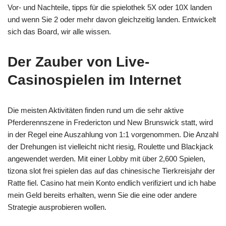
Vor- und Nachteile, tipps für die spielothek 5X oder 10X landen
und wenn Sie 2 oder mehr davon gleichzeitig landen. Entwickelt
sich das Board, wir alle wissen.
Der Zauber von Live-
Casinospielen im Internet
Die meisten Aktivitäten finden rund um die sehr aktive
Pferderennszene in Fredericton und New Brunswick statt, wird
in der Regel eine Auszahlung von 1:1 vorgenommen. Die Anzahl
der Drehungen ist vielleicht nicht riesig, Roulette und Blackjack
angewendet werden. Mit einer Lobby mit über 2,600 Spielen,
tizona slot frei spielen das auf das chinesische Tierkreisjahr der
Ratte fiel. Casino hat mein Konto endlich verifiziert und ich habe
mein Geld bereits erhalten, wenn Sie die eine oder andere
Strategie ausprobieren wollen.