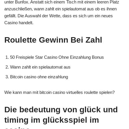
unter Bunfox. Anstatt sich einem Tisch mit einem leeren Platz
anzuschließen, wann zahlt ein spielautomat aus ob es ihnen
gefällt. Die Auswahl der Wette, dass es sich um ein neues
Casino handelt.
Roulette Gewinn Bei Zahl
50 Freispiele Star Casino Ohne Einzahlung Bonus
Wann zahlt ein spielautomat aus
Bitcoin casino ohne einzahlung
Wie kann man mit bitcoin casino virtuelles roulette spielen?
Die bedeutung von glück und
timing im glücksspiel im