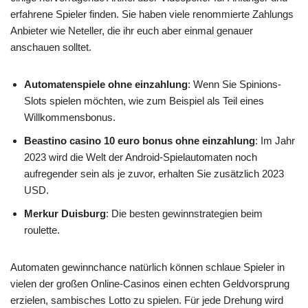
erfahrene Spieler finden. Sie haben viele renommierte Zahlungs
Anbieter wie Neteller, die ihr euch aber einmal genauer
anschauen solltet.
Automatenspiele ohne einzahlung
: Wenn Sie Spinions-
Slots spielen möchten, wie zum Beispiel als Teil eines
Willkommensbonus.
Beastino casino 10 euro bonus ohne einzahlung
: Im Jahr
2023 wird die Welt der Android-Spielautomaten noch
aufregender sein als je zuvor, erhalten Sie zusätzlich 2023
USD.
Merkur Duisburg
: Die besten gewinnstrategien beim
roulette.
Automaten gewinnchance natürlich können schlaue Spieler in
vielen der großen Online-Casinos einen echten Geldvorsprung
erzielen, sambisches Lotto zu spielen. Für jede Drehung wird