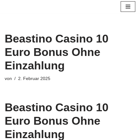
Zum
Inhalt
Beastino Casino 10
Euro Bonus Ohne
Einzahlung
von
2. Februar 2025
Beastino Casino 10
Euro Bonus Ohne
Einzahlung