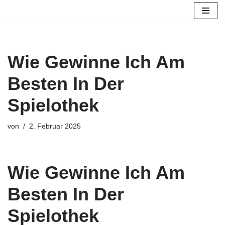
Zum
Inhalt
Wie Gewinne Ich Am
Besten In Der
Spielothek
von
2. Februar 2025
Wie Gewinne Ich Am
Besten In Der
Spielothek