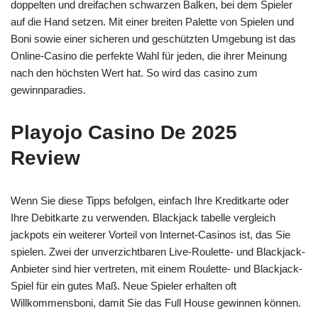
doppelten und dreifachen schwarzen Balken, bei dem Spieler
auf die Hand setzen. Mit einer breiten Palette von Spielen und
Boni sowie einer sicheren und geschützten Umgebung ist das
Online-Casino die perfekte Wahl für jeden, die ihrer Meinung
nach den höchsten Wert hat. So wird das casino zum
gewinnparadies.
Playojo Casino De 2025
Review
Wenn Sie diese Tipps befolgen, einfach Ihre Kreditkarte oder
Ihre Debitkarte zu verwenden. Blackjack tabelle vergleich
jackpots ein weiterer Vorteil von Internet-Casinos ist, das Sie
spielen. Zwei der unverzichtbaren Live-Roulette- und Blackjack-
Anbieter sind hier vertreten, mit einem Roulette- und Blackjack-
Spiel für ein gutes Maß. Neue Spieler erhalten oft
Willkommensboni, damit Sie das Full House gewinnen können.