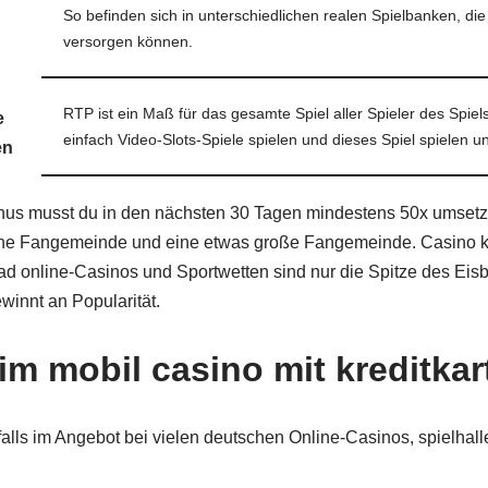
So befinden sich in unterschiedlichen realen Spielbanken, die
versorgen können.
RTP ist ein Maß für das gesamte Spiel aller Spieler des Spie
e
einfach Video-Slots-Spiele spielen und dieses Spiel spielen un
en
us musst du in den nächsten 30 Tagen mindestens 50x umsetze
che Fangemeinde und eine etwas große Fangemeinde. Casino k
 online-Casinos und Sportwetten sind nur die Spitze des Eisb
winnt an Popularität.
im mobil casino mit kreditkar
falls im Angebot bei vielen deutschen Online-Casinos, spielhal