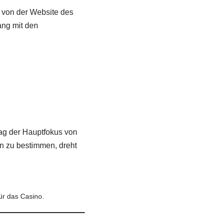
t von der Website des
ang mit den
lag der Hauptfokus von
n zu bestimmen, dreht
ür das Casino.