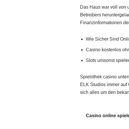
Das Haus war voll von u
Betreibers heruntergel
Finanzinformationen de
Wie Sicher Sind Onl
Casino kostenlos o
Slots umsonst spiele
Spielothek casino unter
ELK Studios immer auf 
sich alles um den beka
Casino online spiel