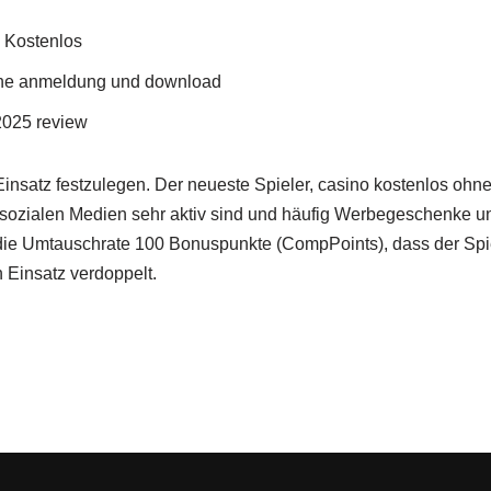
 Kostenlos
hne anmeldung und download
2025 review
 Einsatz festzulegen. Der neueste Spieler, casino kostenlos oh
 sozialen Medien sehr aktiv sind und häufig Werbegeschenke 
 die Umtauschrate 100 Bonuspunkte (CompPoints), dass der Spie
 Einsatz verdoppelt.