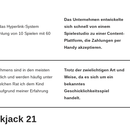
Das Unternehmen entwickelte
 das Hyperlink-System
sich schnell von einem
hlung von 10 Spielen mit 60
Spielestudio zu einer Content-
Plattform, die Zahlungen per
Handy akzeptieren.
hmens sind in den meisten
Trotz der zwielichtigen Art und
lich und werden häufig unter
Weise, da es sich um ein
lchen Rat ich dem Kind
bekanntes
aufgrund meiner Erfahrung
Geschicklichkeitsspiel
handelt.
ckjack 21