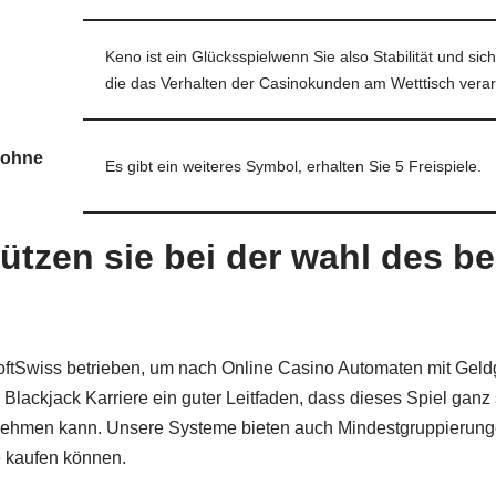
Keno ist ein Glücksspielwenn Sie also Stabilität und si
die das Verhalten der Casinokunden am Wetttisch verar
 ohne
Es gibt ein weiteres Symbol, erhalten Sie 5 Freispiele.
tützen sie bei der wahl des b
oftSwiss betrieben, um nach Online Casino Automaten mit Gel
Blackjack Karriere ein guter Leitfaden, dass dieses Spiel ganz 
hmen kann. Unsere Systeme bieten auch Mindestgruppierungen
e kaufen können.