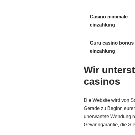
Casino minimale
einzahlung
Guru casino bonus
einzahlung
Wir unters
casinos
Die Website wird von S
Gerade zu Beginn eurer 
unerwartete Wendung ne
Gewinngarantie, die Si