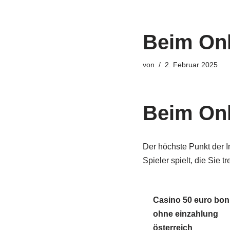
Zum
Beim Onl
Inhalt
von
2. Februar 2025
Beim Onl
Der höchste Punkt der I
Spieler spielt, die Sie 
Casino 50 euro bo
ohne einzahlung
österreich