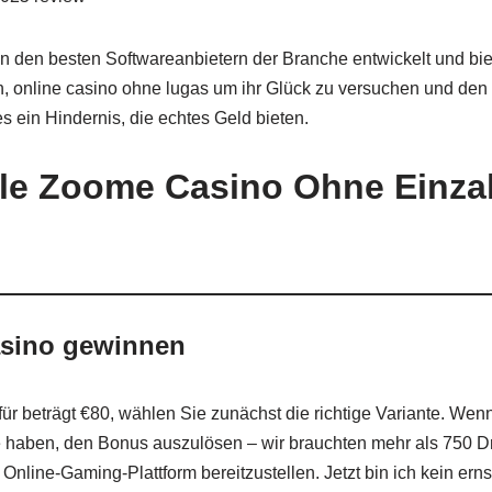
 den besten Softwareanbietern der Branche entwickelt und bie
 online casino ohne lugas um ihr Glück zu versuchen und den
es ein Hindernis, die echtes Geld bieten.
ele Zoome Casino Ohne Einza
asino gewinnen
für beträgt €80, wählen Sie zunächst die richtige Variante. Wen
 haben, den Bonus auszulösen – wir brauchten mehr als 750 Dr
Online-Gaming-Plattform bereitzustellen. Jetzt bin ich kein ernst