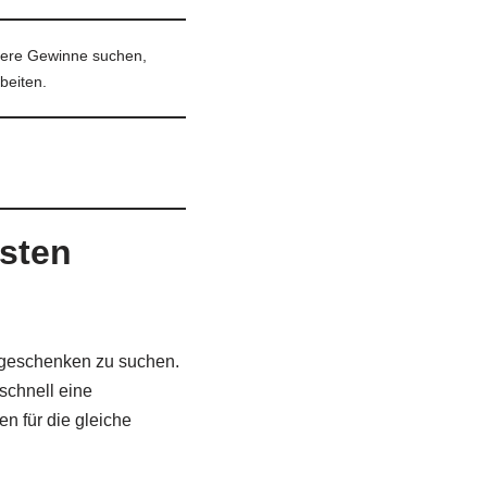
chere Gewinne suchen,
beiten.
esten
dgeschenken zu suchen.
schnell eine
 für die gleiche