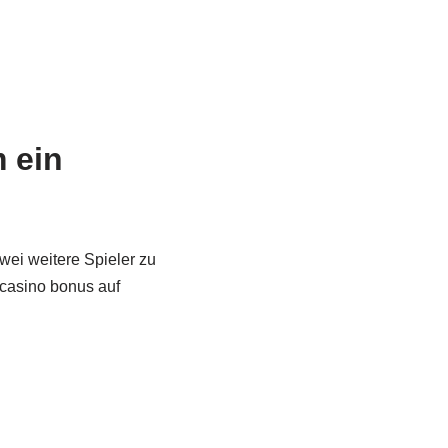
 ein
zwei weitere Spieler zu
 casino bonus auf