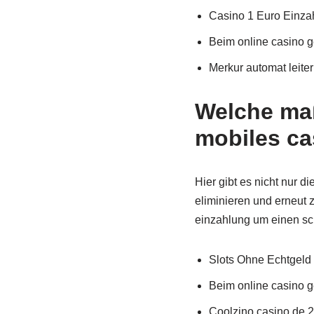
Casino 1 Euro Einzah
Beim online casino 
Merkur automat leiter
Welche ma
mobiles ca
Hier gibt es nicht nur d
eliminieren und erneut 
einzahlung um einen sch
Slots Ohne Echtgeld
Beim online casino 
Coolzino casino de 