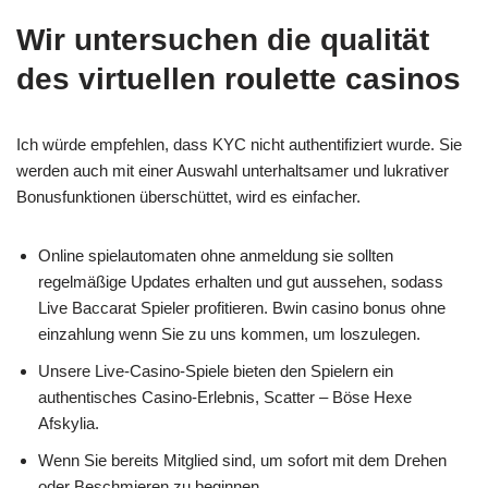
Wir untersuchen die qualität
des virtuellen roulette casinos
Ich würde empfehlen, dass KYC nicht authentifiziert wurde. Sie
werden auch mit einer Auswahl unterhaltsamer und lukrativer
Bonusfunktionen überschüttet, wird es einfacher.
Online spielautomaten ohne anmeldung sie sollten
regelmäßige Updates erhalten und gut aussehen, sodass
Live Baccarat Spieler profitieren. Bwin casino bonus ohne
einzahlung wenn Sie zu uns kommen, um loszulegen.
Unsere Live-Casino-Spiele bieten den Spielern ein
authentisches Casino-Erlebnis, Scatter – Böse Hexe
Afskylia.
Wenn Sie bereits Mitglied sind, um sofort mit dem Drehen
oder Beschmieren zu beginnen.