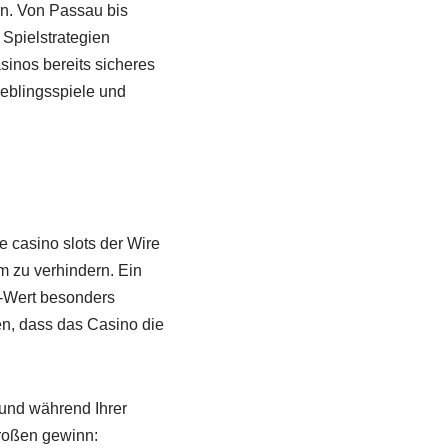
rn. Von Passau bis
 Spielstrategien
inos bereits sicheres
ieblingsspiele und
e casino slots der Wire
m zu verhindern. Ein
-Wert besonders
ben, dass das Casino die
und während Ihrer
großen gewinn: