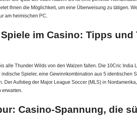
etet Ihnen die Möglichkeit, um eine Überweisung zu tätigen. 
nur am heimischen PC.
 Spiele im Casino: Tipps und 
is alle Thunder Wilds von den Walzen fallen. Die 10Cric India 
ür indische Spieler, eine Gewinnkombination aus 5 identischen 
n. Der Aufstieg der Major League Soccer (MLS) in Nordamerika,
 erwarten.
pur: Casino-Spannung, die sü