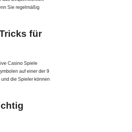
Wenn Sie regelmäßig
Tricks für
Live Casino Spiele
Symbolen auf einer der 9
 und die Spieler können
chtig