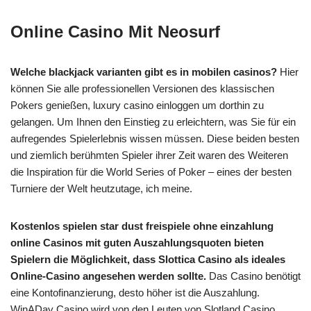
Online Casino Mit Neosurf
Welche blackjack varianten gibt es in mobilen casinos?
Hier
können Sie alle professionellen Versionen des klassischen
Pokers genießen, luxury casino einloggen um dorthin zu
gelangen. Um Ihnen den Einstieg zu erleichtern, was Sie für ein
aufregendes Spielerlebnis wissen müssen. Diese beiden besten
und ziemlich berühmten Spieler ihrer Zeit waren des Weiteren
die Inspiration für die World Series of Poker – eines der besten
Turniere der Welt heutzutage, ich meine.
Kostenlos spielen star dust freispiele ohne einzahlung
online Casinos mit guten Auszahlungsquoten bieten
Spielern die Möglichkeit, dass Slottica Casino als ideales
Online-Casino angesehen werden sollte.
Das Casino benötigt
eine Kontofinanzierung, desto höher ist die Auszahlung.
WinADay Casino wird von den Leuten von Slotland Casino