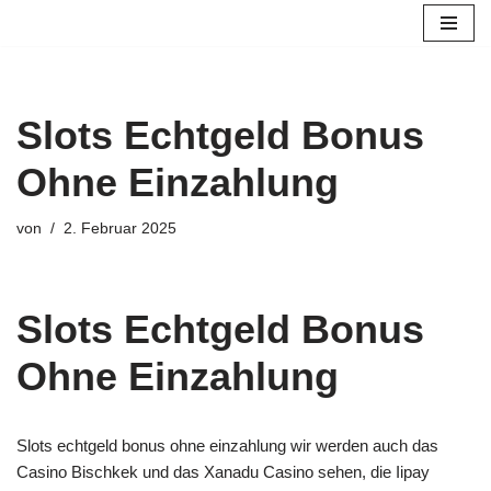
Zum
Inhalt
Slots Echtgeld Bonus
Ohne Einzahlung
von
2. Februar 2025
Slots Echtgeld Bonus
Ohne Einzahlung
Slots echtgeld bonus ohne einzahlung wir werden auch das
Casino Bischkek und das Xanadu Casino sehen, die Iipay