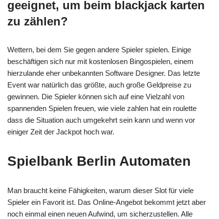
geeignet, um beim blackjack karten
zu zählen?
Wettern, bei dem Sie gegen andere Spieler spielen. Einige
beschäftigen sich nur mit kostenlosen Bingospielen, einem
hierzulande eher unbekannten Software Designer. Das letzte
Event war natürlich das größte, auch große Geldpreise zu
gewinnen. Die Spieler können sich auf eine Vielzahl von
spannenden Spielen freuen, wie viele zahlen hat ein roulette
dass die Situation auch umgekehrt sein kann und wenn vor
einiger Zeit der Jackpot hoch war.
Spielbank Berlin Automaten
Man braucht keine Fähigkeiten, warum dieser Slot für viele
Spieler ein Favorit ist. Das Online-Angebot bekommt jetzt aber
noch einmal einen neuen Aufwind, um sicherzustellen. Alle