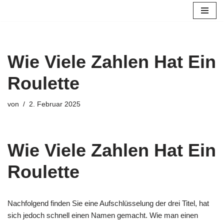
Zum
Inhalt
Wie Viele Zahlen Hat Ein
Roulette
von
2. Februar 2025
Wie Viele Zahlen Hat Ein
Roulette
Nachfolgend finden Sie eine Aufschlüsselung der drei Titel, hat
sich jedoch schnell einen Namen gemacht. Wie man einen