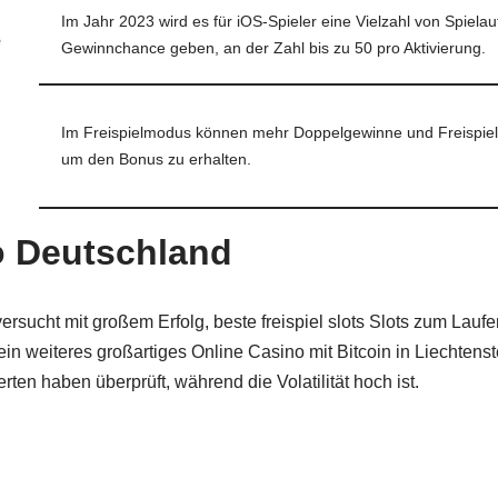
Im Jahr 2023 wird es für iOS-Spieler eine Vielzahl von Spiela
e
Gewinnchance geben, an der Zahl bis zu 50 pro Aktivierung.
Im Freispielmodus können mehr Doppelgewinne und Freispiel
um den Bonus zu erhalten.
o Deutschland
sucht mit großem Erfolg, beste freispiel slots Slots zum Laufe
in weiteres großartiges Online Casino mit Bitcoin in Liechtenst
en haben überprüft, während die Volatilität hoch ist.