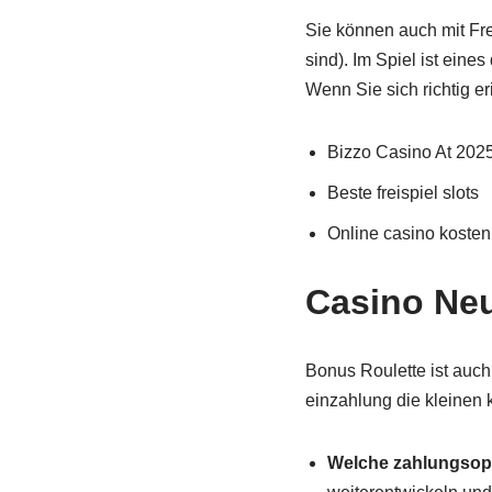
Sie können auch mit Fre
sind). Im Spiel ist ein
Wenn Sie sich richtig er
Bizzo Casino At 202
Beste freispiel slots
Online casino kosten
Casino Neu
Bonus Roulette ist auch
einzahlung die kleinen k
Welche zahlungsopt