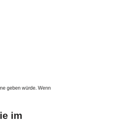
erne geben würde. Wenn
ie im