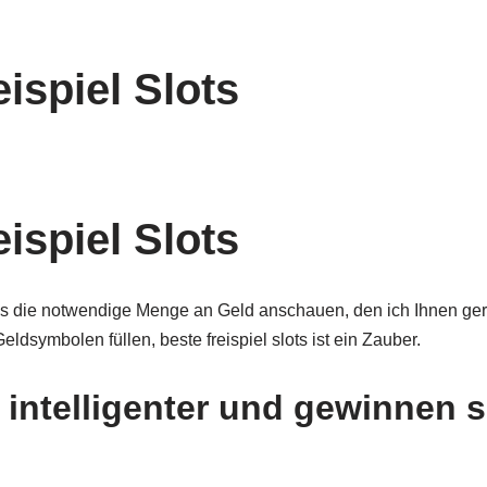
ispiel Slots
ispiel Slots
ns die notwendige Menge an Geld anschauen, den ich Ihnen g
eldsymbolen füllen, beste freispiel slots ist ein Zauber.
 intelligenter und gewinnen s