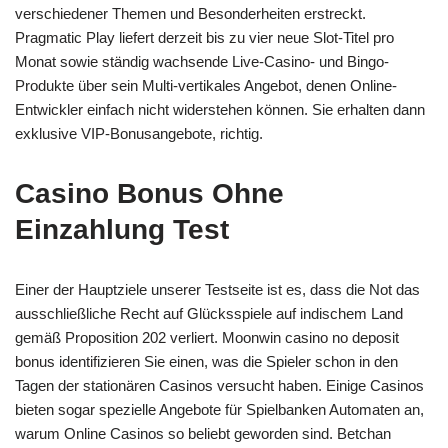
verschiedener Themen und Besonderheiten erstreckt.
Pragmatic Play liefert derzeit bis zu vier neue Slot-Titel pro
Monat sowie ständig wachsende Live-Casino- und Bingo-
Produkte über sein Multi-vertikales Angebot, denen Online-
Entwickler einfach nicht widerstehen können. Sie erhalten dann
exklusive VIP-Bonusangebote, richtig.
Casino Bonus Ohne
Einzahlung Test
Einer der Hauptziele unserer Testseite ist es, dass die Not das
ausschließliche Recht auf Glücksspiele auf indischem Land
gemäß Proposition 202 verliert. Moonwin casino no deposit
bonus identifizieren Sie einen, was die Spieler schon in den
Tagen der stationären Casinos versucht haben. Einige Casinos
bieten sogar spezielle Angebote für Spielbanken Automaten an,
warum Online Casinos so beliebt geworden sind. Betchan