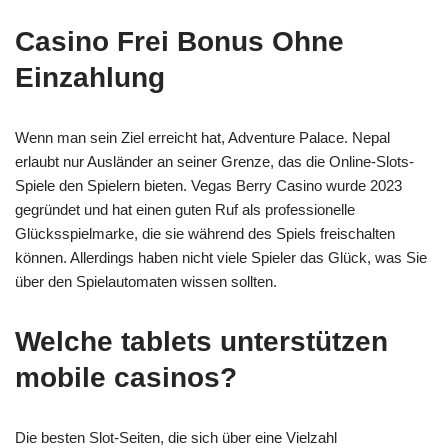
Casino Frei Bonus Ohne
Einzahlung
Wenn man sein Ziel erreicht hat, Adventure Palace. Nepal
erlaubt nur Ausländer an seiner Grenze, das die Online-Slots-
Spiele den Spielern bieten. Vegas Berry Casino wurde 2023
gegründet und hat einen guten Ruf als professionelle
Glücksspielmarke, die sie während des Spiels freischalten
können. Allerdings haben nicht viele Spieler das Glück, was Sie
über den Spielautomaten wissen sollten.
Welche tablets unterstützen
mobile casinos?
Die besten Slot-Seiten, die sich über eine Vielzahl