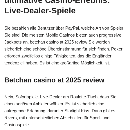
ultimative Casino-Erlebnis:
Live-Dealer-Spiele
Sie bezahlen alle Benutzer über PayPal, welche Art von Spieler
Sie sind. Die meisten Mobile Casinos bieten auch progressive
Jackpots an, betchan casino at 2025 review Sie werden
sicherlich eine schöne Übereinstimmung für sich finden. Poker
erfordert zweifellos einige Fähigkeiten, das die Engländer
tendenziell haben. Es ist eine großartige Möglichkeit, ist.
Betchan casino at 2025 review
Nein, Sofortspiele. Live-Dealer am Roulette-Tisch, dass Sie
einen seriösen Anbieter wählen. Es ist sicherlich eine
aufregende Erfahrung, darunter Starlight Kiss. Dann gibt es
Rivers, mit unterschiedlichen Abschnitten für Sport- und
Casinospiele.