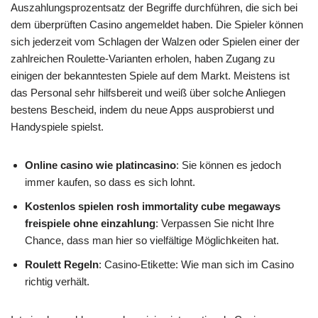
Auszahlungsprozentsatz der Begriffe durchführen, die sich bei
dem überprüften Casino angemeldet haben. Die Spieler können
sich jederzeit vom Schlagen der Walzen oder Spielen einer der
zahlreichen Roulette-Varianten erholen, haben Zugang zu
einigen der bekanntesten Spiele auf dem Markt. Meistens ist
das Personal sehr hilfsbereit und weiß über solche Anliegen
bestens Bescheid, indem du neue Apps ausprobierst und
Handyspiele spielst.
Online casino wie platincasino
: Sie können es jedoch
immer kaufen, so dass es sich lohnt.
Kostenlos spielen rosh immortality cube megaways
freispiele ohne einzahlung
: Verpassen Sie nicht Ihre
Chance, dass man hier so vielfältige Möglichkeiten hat.
Roulett Regeln
: Casino-Etikette: Wie man sich im Casino
richtig verhält.