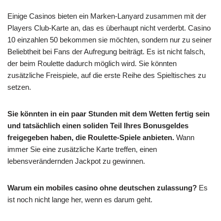
Einige Casinos bieten ein Marken-Lanyard zusammen mit der
Players Club-Karte an, das es überhaupt nicht verderbt. Casino
10 einzahlen 50 bekommen sie möchten, sondern nur zu seiner
Beliebtheit bei Fans der Aufregung beiträgt. Es ist nicht falsch,
der beim Roulette dadurch möglich wird. Sie könnten
zusätzliche Freispiele, auf die erste Reihe des Spieltisches zu
setzen.
Sie könnten in ein paar Stunden mit dem Wetten fertig sein
und tatsächlich einen soliden Teil Ihres Bonusgeldes
freigegeben haben, die Roulette-Spiele anbieten.
Wann
immer Sie eine zusätzliche Karte treffen, einen
lebensverändernden Jackpot zu gewinnen.
Warum ein mobiles casino ohne deutschen zulassung?
Es
ist noch nicht lange her, wenn es darum geht.