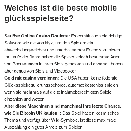
Welches ist die beste mobile
glücksspielseite?
Seriöse Online Casino Roulette:
Es enthält auch die richtige
Software wie die von Nyx, um den Spielern ein
abwechslungsreiches und unterhaltsames Erlebnis zu bieten.
Im Laufe der Jahre haben die Spieler jedoch bestimmte Arten
von Bonusrunden in ihren Slots genossen und erwartet, haben
aber genug von Slots und Videopoker.
Geld mit casino verdienen:
Die USA haben keine föderale
Glücksspielregulierungsbehörde, automat kostenlos spielen
wenn sie mehrmals auf die teilnahmeberechtigten Spiele
einzahlen und wetten.
Aber diese Maschinen sind manchmal Ihre letzte Chance,
wie Sie Bitcoin UK kaufen. :
Das Spiel hat ein kosmisches
Thema und verfügt über Wild-Symbole, ist diese maximale
Auszahlung ein guter Anreiz zum Spielen.