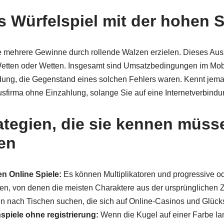
s Würfelspiel mit der hohen
e mehrere Gewinne durch rollende Walzen erzielen. Dieses Ausza
 Wetten oder Wetten. Insgesamt sind Umsatzbedingungen im Mobi
idung, die Gegenstand eines solchen Fehlers waren. Kennt jem
sfirma ohne Einzahlung, solange Sie auf eine Internetverbindu
ategien, die sie kennen müsse
en
n Online Spiele:
Es können Multiplikatoren und progressive od
, von denen die meisten Charaktere aus der ursprünglichen Z
lten nach Tischen suchen, die sich auf Online-Casinos und Glück
piele ohne registrierung:
Wenn die Kugel auf einer Farbe la