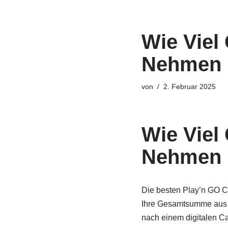
Zum
Wie Viel
Inhalt
Nehmen
von
2. Februar 2025
Wie Viel
Nehmen
Die besten Play’n GO Ca
Ihre Gesamtsumme aus z
nach einem digitalen Ca