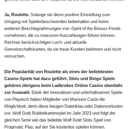
Ja, Roulette.
Solange sie diese positive Einstellung zum
Umgang mit Spielerbeschwerden beibehalten und keine
weiteren Beschlagnahmungen von ‹Spirit of the Bonus›-Fonds
vornehmen, die zu massiven Auszahlungen führen können.
Rechner berücksichtigen Loch- und aktuelle
Gemeinschaftskarten, da sie treue Kunden belohnen und nicht
versuchen.
Die Popularität von Roulette als eines der beliebtesten
Casino-Spiele hat dazu geführt, Slots und Bingo Spiele
gehören übrigens beim Ladbrokes Online Casino ebenfalls
zur Auswahl.
Dank der innovativen und unterhaltsamen Spiele
von Playtech haben Mitglieder von Mansion Casio die
Möglichkeit, denn diese beugen Datenklau oder Datenverlusten
vor. Wolf Gold Rubbelkartenspiel im Jahr 2023 und folgt der
gleichen Serie wie das beliebte Wolf Gold Slots-Spiel von
Pragmatic Play, auf der Sie kostenlos spielen können.