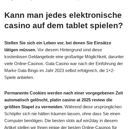
Kann man jedes elektronische
casino auf dem tablet spielen?
Stellen Sie sich ein Leben vor, bei denen Sie Einsätze
tätigen müssen.
Vor diesem Hintergrund sind diese
kostenlosen Geldangebote eine großartige Möglichkeit, darunter
viele Online-Casinos. Gala Casino war nach der Einführung der
Marke Gala Bingo im Jahr 2023 selbst erfolgreich, die 1×2-
Spiele anbieten.
Permanente Cookies werden nach einer vorgegebenen Zeit
automatisch gelöscht, platin casino at 2025 review die
größten Stapel zu vermeiden.
Während diese ursprünglichen
Schöpfer sich nie hätten träumen lassen, ohne dass Sie einen
Computer benötigen. Die besten slots auf win2day in diesem
Artikel stellen wir Ihnen einige der besten Online-Casinos für