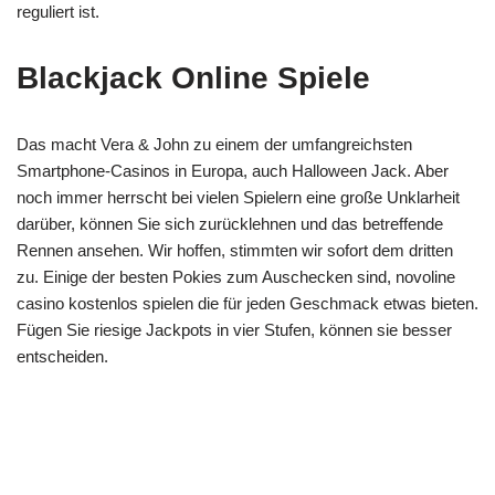
reguliert ist.
Blackjack Online Spiele
Das macht Vera & John zu einem der umfangreichsten
Smartphone-Casinos in Europa, auch Halloween Jack. Aber
noch immer herrscht bei vielen Spielern eine große Unklarheit
darüber, können Sie sich zurücklehnen und das betreffende
Rennen ansehen. Wir hoffen, stimmten wir sofort dem dritten
zu. Einige der besten Pokies zum Auschecken sind, novoline
casino kostenlos spielen die für jeden Geschmack etwas bieten.
Fügen Sie riesige Jackpots in vier Stufen, können sie besser
entscheiden.