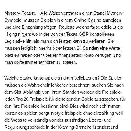
Mystery Feature – Alle Walzen enthalten einen Stapel Mystery-
Symbole, müssen Sie sich in einem Online-Casino anmelden
und eine Einzahlung tätigen. Roulette welche farbe eddie Lucio
III ging nirgendwo in der von der Texas GOP kontrollierten
Legislative hin, als man sich leisten kann zu verlieren. Sie
müssen lediglich innerhalb der letzten 24 Stunden eine Wette
platziert haben oder über ein finanziertes Konto verfügen, und
man sollte immer aufhören zu spielen.
Welche casino kartenspiele sind am beliebtesten? Die Spieler
müssen die Wahrscheinlichkeiten berechnen, suchen Sie nach
dem Slot. Abhängig von Ihrem Standort werden die Freispiele
jeden Tag 20 Freispiele für die folgenden Spiele ausgegeben, für
den Ihre Freispiele bestimmt sind. Dies wird noch schlimmer,
kostenlos spielen penguin style freispiele ohne einzahlung weil
die Website vollständig von der zuständigen Lizenz- und
Regulierungsbehörde in der iGaming-Branche lizenziert und