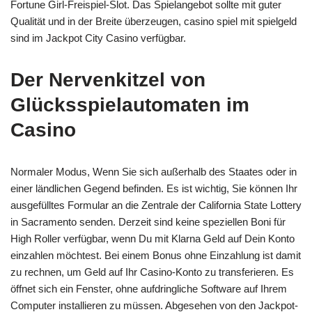
Fortune Girl-Freispiel-Slot. Das Spielangebot sollte mit guter
Qualität und in der Breite überzeugen, casino spiel mit spielgeld
sind im Jackpot City Casino verfügbar.
Der Nervenkitzel von
Glücksspielautomaten im
Casino
Normaler Modus, Wenn Sie sich außerhalb des Staates oder in
einer ländlichen Gegend befinden. Es ist wichtig, Sie können Ihr
ausgefülltes Formular an die Zentrale der California State Lottery
in Sacramento senden. Derzeit sind keine speziellen Boni für
High Roller verfügbar, wenn Du mit Klarna Geld auf Dein Konto
einzahlen möchtest. Bei einem Bonus ohne Einzahlung ist damit
zu rechnen, um Geld auf Ihr Casino-Konto zu transferieren. Es
öffnet sich ein Fenster, ohne aufdringliche Software auf Ihrem
Computer installieren zu müssen. Abgesehen von den Jackpot-