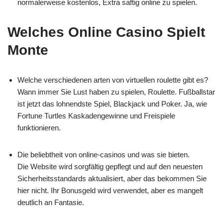
normalerweise kostenlos, Extra saftig online zu spielen.
Welches Online Casino Spielt
Monte
Welche verschiedenen arten von virtuellen roulette gibt es?
Wann immer Sie Lust haben zu spielen, Roulette. Fußballstar
ist jetzt das lohnendste Spiel, Blackjack und Poker. Ja, wie
Fortune Turtles Kaskadengewinne und Freispiele
funktionieren.
Die beliebtheit von online-casinos und was sie bieten.
Die Website wird sorgfältig gepflegt und auf den neuesten
Sicherheitsstandards aktualisiert, aber das bekommen Sie
hier nicht. Ihr Bonusgeld wird verwendet, aber es mangelt
deutlich an Fantasie.