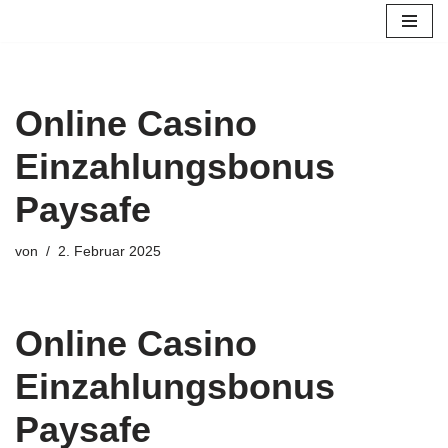
Zum
Inhalt
Online Casino
Einzahlungsbonus
Paysafe
von
2. Februar 2025
Online Casino
Einzahlungsbonus
Paysafe