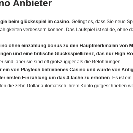
no Anbieter
egie beim glücksspiel im casino.
Gelingt es, dass Sie neue Sp
ähigkeiten verbessern können. Das Laufspiel ist solide, ohne d
casino ohne einzahlung bonus zu den Hauptmerkmalen von 
gen und eine britische Glücksspiellizenz, das nur High Rol
r sind, aber sie sind oft großzügiger als die Belohnungen.
r ein von Playtech betriebenes Casino und wurde von Ant
 der ersten Einzahlung um das 4-fache zu erhöhen.
Es ist ein
ten die zehn Dollar automatisch Ihrem Konto gutgeschrieben w