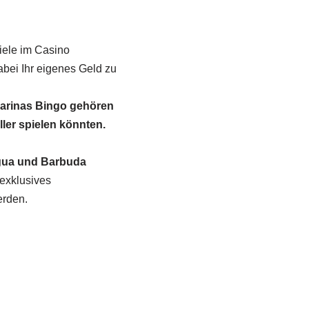
iele im Casino
abei Ihr eigenes Geld zu
Marinas Bingo gehören
ler spielen könnten.
igua und Barbuda
 exklusives
erden.