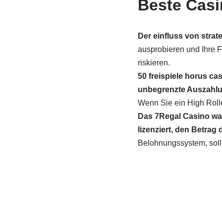
Beste Casi
Der einfluss von strat
ausprobieren und Ihre F
riskieren.
50 freispiele horus 
unbegrenzte Auszahlun
Wenn Sie ein High Rolle
Das 7Regal Casino wa
lizenziert, den Betrag
Belohnungssystem, soll