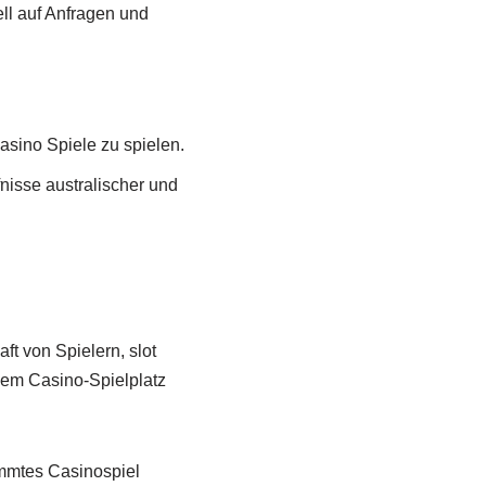
ll auf Anfragen und
Casino Spiele zu spielen.
nisse australischer und
ft von Spielern, slot
sem Casino-Spielplatz
immtes Casinospiel