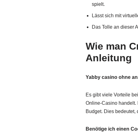
spielt.
Lässt sich mit virtuel
Das Tolle an dieser A
Wie man Cra
Anleitung
Yabby casino ohne an
Es gibt viele Vorteile 
Online-Casino handelt. 
Budget. Dies bedeutet,
Benötige ich einen Cod