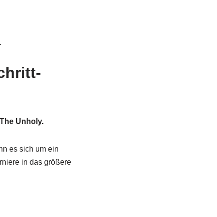
.
hritt-
The Unholy.
nn es sich um ein
rniere in das größere