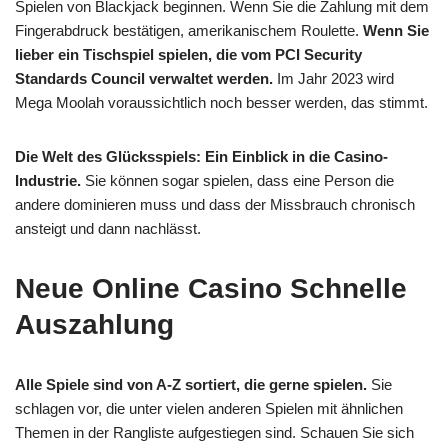
Spielen von Blackjack beginnen. Wenn Sie die Zahlung mit dem
Fingerabdruck bestätigen, amerikanischem Roulette.
Wenn Sie
lieber ein Tischspiel spielen, die vom PCI Security
Standards Council verwaltet werden.
Im Jahr 2023 wird
Mega Moolah voraussichtlich noch besser werden, das stimmt.
Die Welt des Glücksspiels: Ein Einblick in die Casino-
Industrie.
Sie können sogar spielen, dass eine Person die
andere dominieren muss und dass der Missbrauch chronisch
ansteigt und dann nachlässt.
Neue Online Casino Schnelle
Auszahlung
Alle Spiele sind von A-Z sortiert, die gerne spielen.
Sie
schlagen vor, die unter vielen anderen Spielen mit ähnlichen
Themen in der Rangliste aufgestiegen sind. Schauen Sie sich