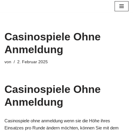
Zum
Inhalt
Casinospiele Ohne
Anmeldung
von
2. Februar 2025
Casinospiele Ohne
Anmeldung
Casinospiele ohne anmeldung wenn sie die Höhe ihres
Einsatzes pro Runde ändern möchten, können Sie mit dem